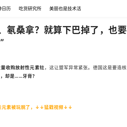
种日历
吃货研究所
美丽也是技术活
、氡桑拿？就算下巴掉了，也要
”
大量收购放射性元素钍
，这让盟军异常紧张。德国这是要造核
，却是……牙膏？
性元素被玩脱了，↓↓猛戳视频↓↓