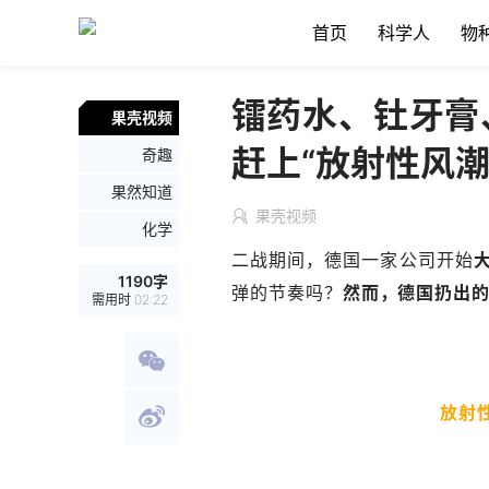
首页
科学人
物
镭药水、钍牙膏
果壳视频
赶上“放射性风潮
奇趣
果然知道
果壳视频
化学
二战期间，德国一家公司开始
1190
字
弹的节奏吗？
然而，德国扔出的
需用时
02:22
放射