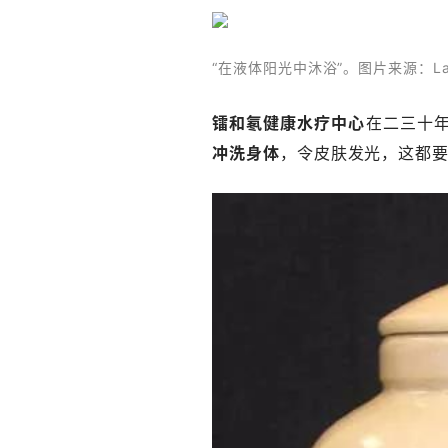
“在液体阳光中沐浴”。图片来源：Lati
镭和氡健康水疗中心
在二三十
冲洗身体
，令皮肤发光，这都