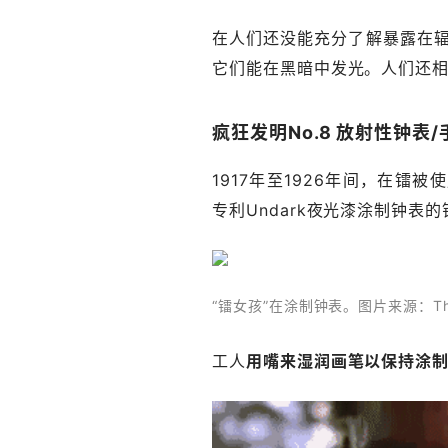
在人们还没能充分了解暴露在
它们能在黑暗中发光。人们还
疯狂发明No.8 放射性钟表/
1917年至1926年间，在镭
专利Undark夜光漆涂制钟表
“镭女孩”在涂制钟表。图片来源：The 
工人
用嘴来湿润画笔以保持涂