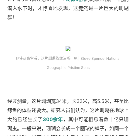
潜入水下时，才惊喜地发现，这竟然是一片巨大的珊瑚
群！
即使从高空看，这片珊瑚依然清晰可见 | Steve Spence, National
Geographic Pristine Seas
经过测量，这片珊瑚宽34米，长32米，高5.5米，甚至比
鲸鱼的体型还要大。研究人员们认为，这片珊瑚在地球上
大约已经生长了
300余年
，其中可能栖息着数十亿只珊
瑚虫。一般来说，珊瑚会长成一个圆球的样子，如同一个