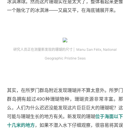
冰淇淋球。然而这片珊瑚实在是太大了，整体看起来更像
一个融化了的冰淇淋——又扁又平，在海底铺展开来。
研究人员正在测量新发现的珊瑚的尺寸 | Manu San Félix, National
Geographic Pristine Seas
其实，在所罗门群岛附近发现珊瑚并不算太意外。所罗门
群岛拥有超过490种珊瑚物种，珊瑚资源非常丰富。那
么，人们为什么迟迟没能发现这片巨巨巨大的珊瑚呢？这
可能与珊瑚生长的地方有关。新发现的珊瑚
位于海面以下
十几米的地方
，如果不潜入水下仔细观察，很容易将其误