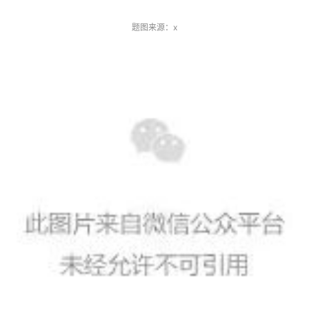
[3]https://scitechdaily.com/toxic-slumber-the-alarming-hibernation-
题图来源：x
habits-of-bumblebee-queens/
[4]https://www.bbc.com/news/articles/c870j92p82wo
[5]https://spectrum.ieee.org/alchemie-technology
[6]https://www.npr.org/2024/11/06/g-s1-33092/robert-f-kennedy-
jr-trump-fluoride
[7]https://www.washingtonpost.com/health/2024/11/04/fluoride-
drinking-water-science-rfk-jr-trump/
[8]https://phys.org/news/2024-11-mount-fuji-absence.html