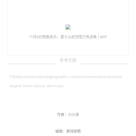
11月6日图像显示，富士山初顶雪已有迹象 | AFP
参考文献
[1]https://www.nationalgeographic.com/environment/article/world-
largest-coral-colony-discovery
[2]https://oceanographicmagazine.com/news/coral-older-than-
newton-is-world-s-largest/https://scitechdaily.com/eco-friendly-
作者：小小泽
fibers-may-pose-a-greater-threat-to-the-planet-than-plastics-
concerning-study-reveals/
编辑：黄线狭鳕