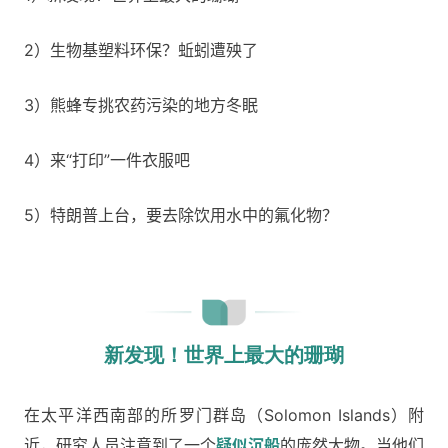
2）生物基塑料环保？蚯蚓遭殃了
3）熊蜂专挑农药污染的地方冬眠
4）来“打印”一件衣服吧
5）特朗普上台，要去除饮用水中的氟化物？
新发现！世界上最大的珊瑚
在太平洋西南部的所罗门群岛（Solomon Islands）附
近，研究人员注意到了一个
疑似沉船
的庞然大物。当他们