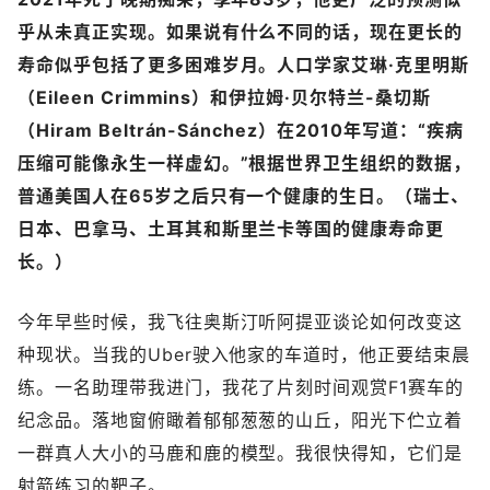
乎从未真正实现。
如果说有什么不同的话，现在更长的
寿命似乎包括了更多困难岁月。人口学家艾琳·克里明斯
（Eileen Crimmins）和伊拉姆·贝尔特兰-桑切斯
（Hiram Beltrán-Sánchez）在2010年写道：“疾病
压缩可能像永生一样虚幻。”根据世界卫生组织的数据，
普通美国人在65岁之后只有一个健康的生日。（瑞士、
日本、巴拿马、土耳其和斯里兰卡等国的健康寿命更
长。）
今年早些时候，我飞往奥斯汀听阿提亚谈论如何改变这
种现状。当我的Uber驶入他家的车道时，他正要结束晨
练。一名助理带我进门，我花了片刻时间观赏F1赛车的
纪念品。落地窗俯瞰着郁郁葱葱的山丘，阳光下伫立着
一群真人大小的马鹿和鹿的模型。我很快得知，它们是
射箭练习的靶子。