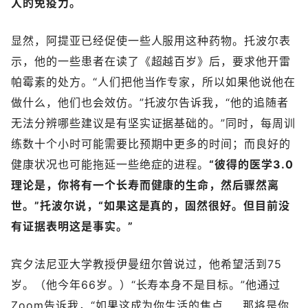
人的免疫力。
显然，阿提亚已经促使一些人服用这种药物。托波尔表
示，他的一些患者在读了《超越百岁》后，要求他开雷
帕霉素的处方。“人们把他当作专家，所以如果他说他在
做什么，他们也会效仿。”托波尔告诉我，“他的追随者
无法分辨哪些建议是有坚实证据基础的。”同时，每周训
练数十个小时可能需要比预期中更多的时间；而良好的
健康状况也可能拖延一些绝症的进程。
“彼得的医学3.0
理论是，你将有一个长寿而健康的生命，然后骤然离
世。”托波尔说，“如果这是真的，固然很好。但目前没
有证据表明这是事实。”
宾夕法尼亚大学教授伊曼纽尔曾说过，他希望活到75
岁。（他今年66岁。）“长寿本身不是目标。”他通过
Zoom告诉我，“如果这成为你生活的焦点……那将是你