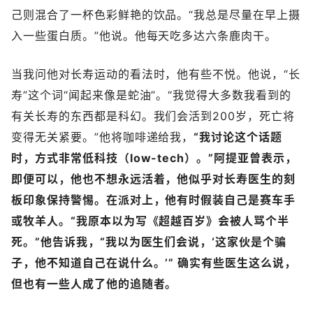
己则混合了一杯色彩鲜艳的饮品。“我总是尽量在早上摄
入一些蛋白质。”他说。他每天吃多达六条鹿肉干。
当我问他对长寿运动的看法时，他有些不悦。他说，“长
寿”这个词“闻起来像是蛇油”。“我觉得大多数我看到的
有关长寿的东西都是科幻。我们会活到200岁，死亡将
变得无关紧要。”他将咖啡递给我，
“我讨论这个话题
时，方式非常低科技（low-tech）。”阿提亚曾表示，
即便可以，他也不想永远活着，他似乎对长寿医生的刻
板印象保持警惕。在派对上，他有时假装自己是赛车手
或牧羊人。“我原本以为写《超越百岁》会被人骂个半
死。”他告诉我，“我以为医生们会说，‘这家伙是个骗
子，他不知道自己在说什么。’” 确实有些医生这么说，
但也有一些人成了他的追随者。