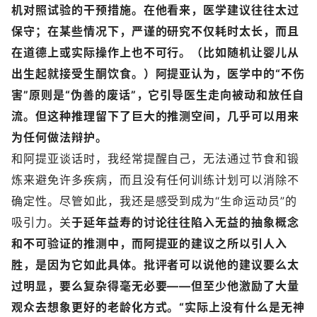
机对照试验的干预措施。在他看来，医学建议往往太过
保守；在某些情况下，严谨的研究不仅耗时太长，而且
在道德上或实际操作上也不可行。（比如随机让婴儿从
出生起就接受生酮饮食。）阿提亚认为，医学中的“不伤
害”原则是“伪善的废话”，它引导医生走向被动和放任自
流。但这种推理留下了巨大的推测空间，几乎可以用来
为任何做法辩护。
和阿提亚谈话时，我经常提醒自己，无法通过节食和锻
炼来避免许多疾病，而且没有任何训练计划可以消除不
确定性。尽管如此，我还是感受到成为“生命运动员”的
吸引力。关
于延年益寿的讨论往往陷入无益的抽象概念
和不可验证的推测中，而阿提亚的建议之所以引人入
胜，是因为它如此具体。批评者可以说他的建议要么太
过明显，要么复杂得毫无必要——但至少他激励了大量
观众去想象更好的老龄化方式。“实际上没有什么是无神