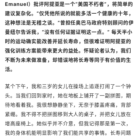
Emanuel）批评阿提亚是一个“美国不朽者”，将简单的
建议复杂化。“仅凭他所说的就能多活一个健康的十年，
这种想法是无稽之谈。”曾担任奥巴马政府特别顾问的伊
曼纽尔告诉我，“没有任何证据证明这一点。” 每天半小
时的运动确实能改善并延长寿命，但很难证明阿提亚的
强化训练方案能带来更大的益处。
怀疑论者认为，我们
不断为未来做准备，却错误地将长寿等同于有价值的生
活。
某个下午，我和三岁的女儿在操场上追逐打闹了一个钟
头。当我们回到家时，她在地板上铺开了一副拼图，期
待地看着我。我很想静静坐下，无奈于膝盖疼痛，背部
紧绷。我不得不把拼图移到大人的桌子，并把女儿放在
增高座椅上。她似乎并不介意，但我记得那是第一次，
我的身体机能明显影响了我们能共享的事情。长寿问题