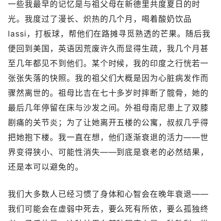
一些我最早的记忆是与祖父母在新德里共度夏日的时
光。我度过了漫长、炽热的几个月，喝着酸奶饮品
lassi，打板球，帮他们在路摊寻觅熟透的芒果。随后我
便回到美国，英语因荒废许久而显得生疏，我几个月甚
至几年都见不到他们。某个时候，我的印度之行恍若一
张张失落的快照。我的祖父们大概是因为心脏病发作而
骤然离世的。祖母比吉在七十多岁时摔断了髋骨，她的
最后几年停留在床与沙发之间。外祖母南尼患上了双膝
剧痛的关节炎；为了让她离开五楼的公寓，叔叔几乎得
把她抱下楼。我一直在想，他们逐渐衰退的活力——世
界变得狭小、可能性消失——到底是衰老的必然结果，
还是本可以避免的。
我们大多数人已经习惯了身体和心智会在晚年衰退——
我们可能会在虚弱中死去，要么死有所依，要么孤独终