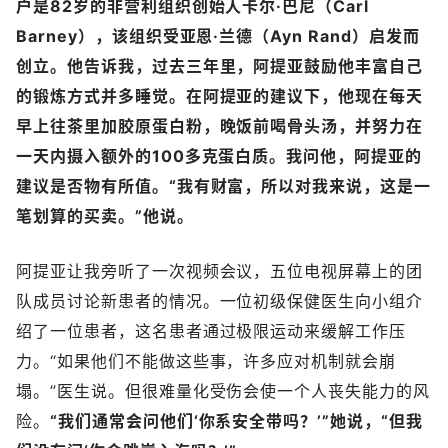
户是82岁的非营利组织创始人卡尔·巴尼（Carl
Barney），该组织受亚恩·兰德（Ayn Rand）启发而
创立。他告诉我，过去三年里，阿提亚鼓励他丰富自己
的锻炼方式并多睡觉。在阿提亚的建议下，他现在每天
早上往茶里加胶原蛋白粉，晚饭前喝骨头汤，并努力在
一天内摄入额外的100多克蛋白质。我问他，阿提亚的
建议是否物有所值。“我有财富，所以对我来说，这是一
笔划算的买卖。”他说。
阿提亚让我旁听了一次视频会议，五位电视屏幕上的团
队成员讨论新患者的情况。一位初级保健医生向小组介
绍了一位患者，这名患者通过极限运动来缓解工作压
力。“如果他们不能做这些事，许多应对机制就会崩
塌。”医生说。但很难量化受伤会使一个人丧失能力的风
险。
“我们通常会问他们‘你系安全带吗？’”她说，“但我