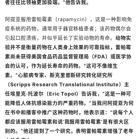
者往往比领袖更加极端。”他告诉我。
阿提亚服用雷帕霉素（rapamycin），这是一种影响免
疫系统的药物，通常用于器官移植患者；该药物偶尔会
引起口腔溃疡，并似乎延长了实验动物的寿命。
动物实
验并不是衡量药物在人类身上效果的可靠指标，雷帕霉
素尚未获得美国食品药品监督管理局（FDA）或医学协
会的认可，作为延长寿命的药物。“这可不像维生
素。”心脏病专家、斯克里普斯研究转化研究所
（Scripps Research Translational Institute）主
任埃里克·托波尔（Eric Topol）告诉我，“这是一种可
能降低人体抗感染能力的严重药物。”当我问阿提亚为何
在书中和播客中推广这种药物时，他表示道：“说每个人
都应该服用雷帕霉素和说‘我服用雷帕霉素’是有很大区
别的。”他还提到了一个研究，表明雷帕霉素增强了老年