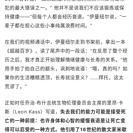
犯的最大错误之一。” 他并不是说我们不应该锻炼或保
持健康——“但每个人都会经历衰退。”伊曼纽尔说，“一
辈子都在担心这些小事纯属浪费时间。”
在我们的视频通话中，伊曼纽尔走到书架前，拿出一本
《超越百岁》，读了尾声中的一段话：“在反思了整个经
历之后，我才真正开始理解情绪健康与长寿的关系。”他
用手拍了拍自己的额头，讽刺地说道：“哦，真的吗？如
果你的生活糟糕透顶，长寿就没意义？……拜托，这太
荒谬了。”
正如时任乔治·布什总统生物伦理委员会主席的里昂·卡
斯（Leon Kass）写道，
失去我们的能力可能是接受死
亡的一种前提：也许身体和心智的缓慢衰退是让死亡变
得可以忍受的一种方式。他引用了16世纪的散文家米歇