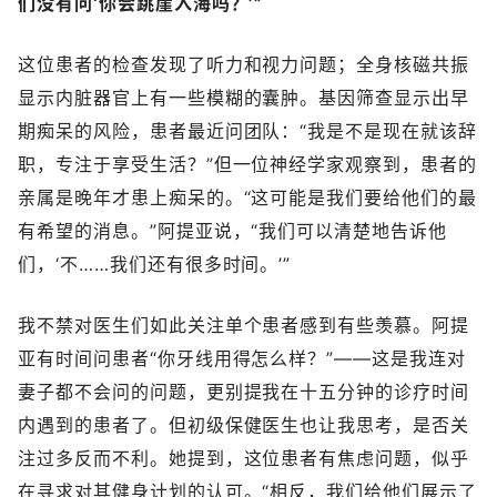
们没有问‘你会跳崖入海吗？’”
这位患者的检查发现了听力和视力问题；全身核磁共振
显示内脏器官上有一些模糊的囊肿。基因筛查显示出早
期痴呆的风险，患者最近问团队：“我是不是现在就该辞
职，专注于享受生活？”但一位神经学家观察到，患者的
亲属是晚年才患上痴呆的。“这可能是我们要给他们的最
有希望的消息。”阿提亚说，“我们可以清楚地告诉他
们，‘不……我们还有很多时间。’”
我不禁对医生们如此关注单个患者感到有些羡慕。阿提
亚有时间问患者“你牙线用得怎么样？”——这是我连对
妻子都不会问的问题，更别提我在十五分钟的诊疗时间
内遇到的患者了。但初级保健医生也让我思考，是否关
注过多反而不利。她提到，这位患者有焦虑问题，似乎
在寻求对其健身计划的认可。“相反，我们给他们展示了