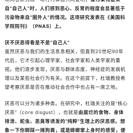
自“自己人”时，人们感到恶心、反胃的程度会显著低于
污染物来自“圈外人”的情况。这项研究发表在《美国科
学院院刊》（PNAS）上。
厌不厌恶得看是不是“自己人”
虽然厌恶与我们的生活息息相关，但直到20世纪90年
代后，它才引起心理学家、社会学家和人类学家的重
视。他们逐步发现，厌恶与群体态度、神经症的发病机
理以及某些社会行为有关。在这个前提下，杜瑞教授希
望考察厌恶是否在推动社会合作中也占有一席之地。
厌恶可以分为诸多种类。在研究中，杜瑞关注的是“核心
厌恶”（core disgust），也就是
由腐烂的食物、身体
排泄、蛇虫、恶臭等诱发的“纯粹”生理上的厌恶感。想
象一下你脚踩一摊狗粪，或是蟑螂窜上身时的感受，便