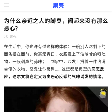
为什么亲近之人的脚臭，闻起来没有那么
恶心？
果壳
在生活中，你也许有过这样的体验：一碗别人吃剩下的
面条摆在面前，你毫无胃口；衣服溅上了油兮兮的呕吐
物，一股刺鼻的蒜味；回到家中，沙发上搭着一件沾满
粪便的衣物，恶臭让你反胃……这些都是典型的
厌恶反
应，达尔文将它定义为由恶心反感的气味诱发的情绪。