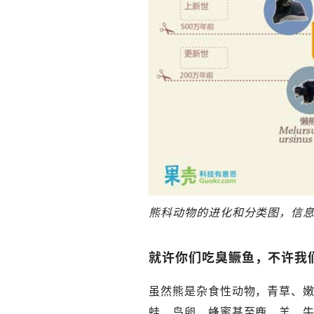
熊科动物的进化和分类图，信息来源：
就许你们吃臭鳜鱼，不许我
虽然熊是杂食性动物，青草、
蛙、鸟卵、蜂蜜甚至鹿、羊、