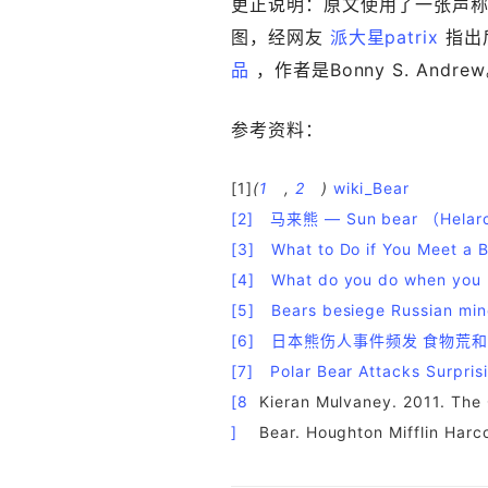
更正说明：原文使用了一张声
图，经网友
派大星patrix
指出后
品
，作者是Bonny S. And
参考资料：
[1]
(
1
,
2
)
wiki_Bear
[2]
马来熊 — Sun bear （Helarc
[3]
What to Do if You Meet a 
[4]
What do you do when you 
[5]
Bears besiege Russian mine
[6]
日本熊伤人事件频发 食物荒
[7]
Polar Bear Attacks Surpris
[8
Kieran Mulvaney. 2011. The 
]
Bear. Houghton Mifflin Harco