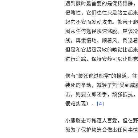
遇到熊时最首要的是保持镇静
侵略性，它们往往只是站立起
起它不安而发动攻击。熊善于
图从任何途径快速逃脱。应该
线，再缓慢地、顺着风、倒退着
但是和它超级灵敏的嗅觉比起
进行追踪，保持安静可以让熊
偶有“装死逃过熊掌”的报道，
装死的举动，减轻了熊“受到威
击，则要立即还手，顽强抵抗
很难实现）。
[4]
小熊憨态可掬逗人喜爱，但在
熊为了保护幼崽会做出任何事