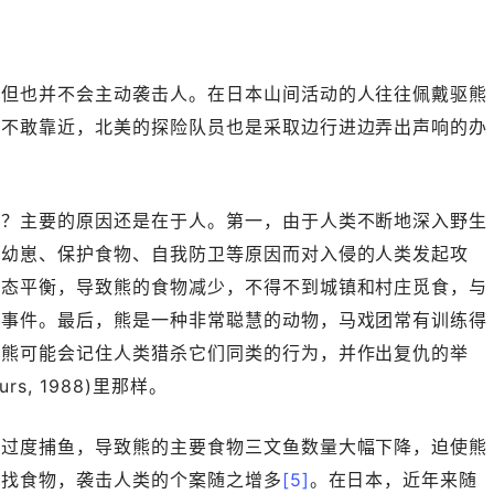
，但也并不会主动袭击人。在日本山间活动的人往往佩戴驱熊
而不敢靠近，北美的探险队员也是采取边行进边弄出声响的办
呢？主要的原因还是在于人。第一，由于人类不断地深入野生
卫幼崽、保护食物、自我防卫等原因而对入侵的人类发起攻
生态平衡，导致熊的食物减少，不得不到城镇和村庄觅食，与
击事件。最后，熊是一种非常聪慧的动物，马戏团常有训练得
的熊可能会记住人类猎杀它们同类的行为，并作出复仇的举
s, 1988)里那样。
类过度捕鱼，导致熊的主要食物三文鱼数量大幅下降，迫使熊
桶找食物，袭击人类的个案随之增多
[5]
。在日本，近年来随