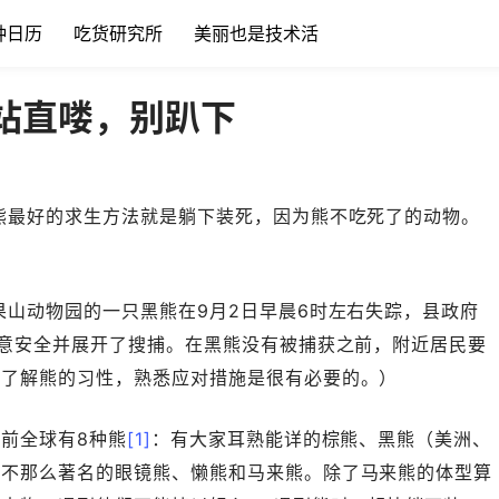
种日历
吃货研究所
美丽也是技术活
站直喽，别趴下
熊最好的求生方法就是躺下装死，因为熊不吃死了的动物。
山动物园的一只黑熊在9月2日早晨6时左右失踪，县政府
意安全并展开了搜捕。在黑熊没有被捕获之前，附近居民要
，了解熊的习性，熟悉应对措施是很有必要的。）
前全球有8种熊
[1]
：有大家耳熟能详的棕熊、黑熊（美洲、
有不那么著名的眼镜熊、懒熊和马来熊。除了马来熊的体型算