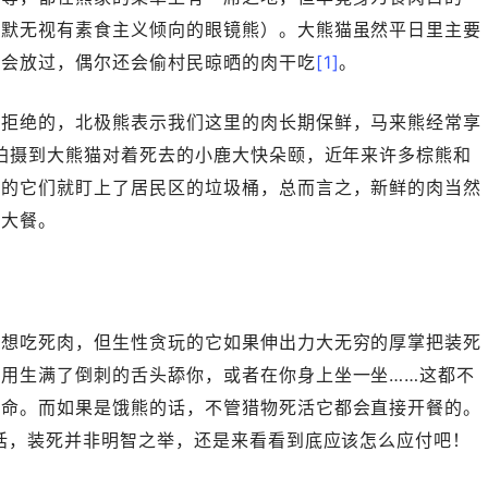
默默无视有素食主义倾向的眼镜熊）。大熊猫虽然平日里主要
不会放过，偶尔还会偷村民晾晒的肉干吃
[1]
。
不拒绝的，北极熊表示我们这里的肉长期保鲜，马来熊经常享
拍摄到大熊猫对着死去的小鹿大快朵颐，近年来许多棕熊和
乏的它们就盯上了居民区的垃圾桶，总而言之，新鲜的肉当然
的大餐。
太想吃死肉，但生性贪玩的它如果伸出力大无穷的厚掌把装死
用生满了倒刺的舌头舔你，或者在你身上坐一坐……这都不
条命。而如果是饿熊的话，不管猎物死活它都会直接开餐的。
的话，装死并非明智之举，还是来看看到底应该怎么应付吧！