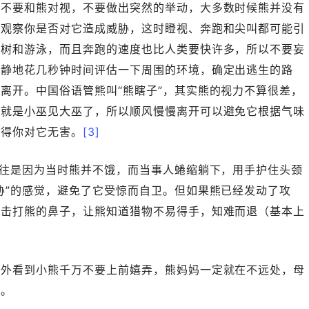
，不要和熊对视，不要做出突然的举动，大多数时候熊并没有
来观察你是否对它造成威胁，这时瞪视、奔跑和尖叫都可能引
爬树和游泳，而且奔跑的速度也比人类要快许多，所以不要妄
冷静地花几秒钟时间评估一下周围的环境，确定出逃生的路
离开。中国俗语管熊叫“熊瞎子”，其实熊的视力不算很差，
来就是小巫见大巫了，所以顺风慢慢离开可以避免它根据气味
觉得你对它无害。
[3]
往往是因为当时熊并不饿，而当事人蜷缩躺下，用手护住头颈
胁”的感觉，避免了它受惊而自卫。但如果熊已经发动了攻
，击打熊的鼻子，让熊知道猎物不易得手，知难而退（基本上
野外看到小熊千万不要上前嬉弄，熊妈妈一定就在不远处，母
情。