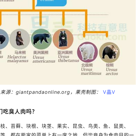
giantpandaonline.org，果壳制图：
V晶V
们吃臭人肉吗？
嫩枝、苔藓、块根、块茎、果实、昆虫、鸟类、鱼、鼠类、
牛等，都在熊家的菜单上有一席之地，但毕竟身为食肉目的一