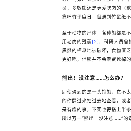
员，多数熊还是更爱吃肉的（
靠啃竹子度日，但遇到竹鼠绝
至于动物的尸体，各种熊都是
用老虎的残羹
[2]
，科研人员曾
黑熊的栖息地被破坏，食物匮
更好吃，但熊并不会浪费死掉
熊出！没注意……怎么办？
即使遇到的是一头饱熊，它不
的你翻过来拍过去地查看，或者
是有趣的事，不死也得搭上半
所以万一“熊出！没注意……”