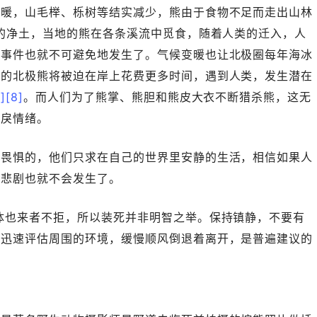
变暖，山毛榉、栎树等结实减少，熊由于食物不足而走出山林
的净土，当地的熊在各条溪流中觅食，随着人类的迁入，人
击事件也就不可避免地发生了。气候变暖也让北极圈每年海冰
饿的北极熊将被迫在岸上花费更多时间，遇到人类，发生潜在
7]
[8]
。而人们为了熊掌、熊胆和熊皮大衣不断猎杀熊，这无
暴戾情绪。
有畏惧的，他们只求在自己的世界里安静的生活，相信如果人
多悲剧也就不会发生了。
体也来者不拒，所以装死并非明智之举。保持镇静，不要有
时迅速评估周围的环境，缓慢顺风倒退着离开，是普遍建议的