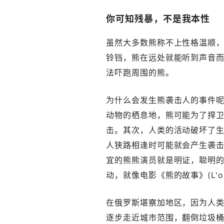
你可知残暴，不是我本性
虽然大多数熊称不上性格温顺
铃铛，熊在远处就能听到声音
法吓跑周围的熊。
为什么会发生熊袭击人的事件
动物的栖息地，熊可能为了捍
击。其次，人类的活动破坏了
人狭路相逢时可能就会产生袭
宜的熊熊演员就是明证，聪明
动，就像电影《熊的故事》(L'our
在俄罗斯堪察加地区，因为人
逐步走近城市范围，翻倒垃圾