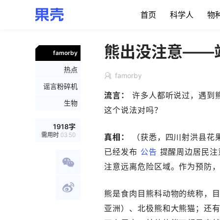
首页
科学人
物
熊出没注意——
famorby
热点
famorby
谣言粉碎机
流言：
许多人都听说过，遇到
生物
这个说法对吗？
1918
字
需用时
03:50
真相：
（获悉，四川射洪县花果
已经发布
公告
提醒周边居民注
注意远离危险区域。作为预防
熊是食肉目熊科动物的统称，目
亚洲）、北极熊和大熊猫；还