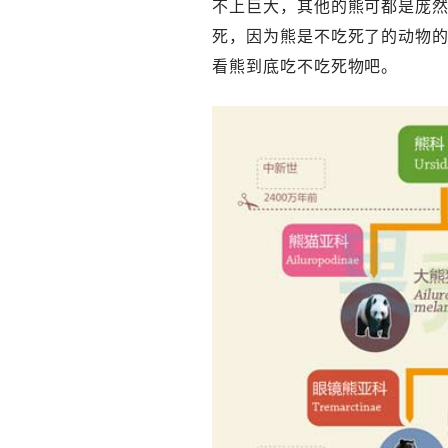
不上巨大，其他的熊可都是庞然
死，因为熊是不吃死了的动物的
看熊到底吃不吃死物吧。