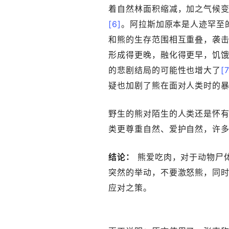
着自然林面积缩减，加之气候
[6]
。阿拉斯加原本是人迹罕至
和熊的生存范围相互重叠，袭
形成得更晚，融化得更早，饥
的悲剧结局的可能性也增大了
[
疑也加剧了熊在面对人类时的
野生的熊对陌生的人类还是怀
类更尊重自然、爱护自然，许
结论：
熊爱吃肉，对于动物尸
突然的举动，不要激怒熊，同
应对之策。