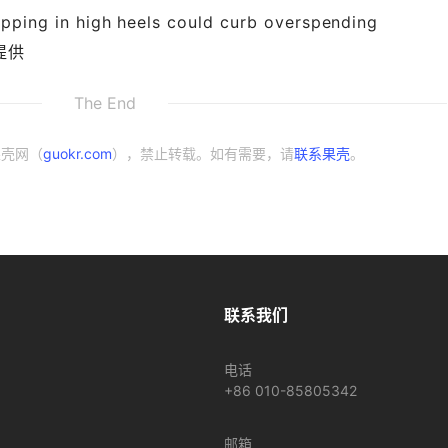
pping in high heels could curb overspending
提供
The End
果壳网（
guokr.com
），禁止转载。如有需要，请
联系果壳
。
联系我们
电话
+86 010-85805342
邮箱