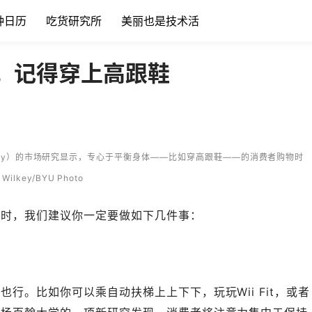
种日历
吃货研究所
美丽也是技术活
，记得穿上高跟鞋
iversity）的市场研究显示，专心于平衡身体——比如穿高跟鞋——的消费者购物时
lkey/BYU Photo
件时，我们建议你一定要做如下几件事：
行。比如你可以乘自动扶梯上上下下，玩玩Wii Fit，或者