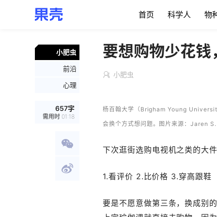
首页
科学人
物
要想购物少花钱
小肥虫
前沿
小肥虫
心理
657
字
杨百翰大学（Brigham Young Un
需用时
01:18
会换个方式想问题。图片来源：Jaren S. Wi
下次逛街选购电视机之类的大
1.看评价 2.比价格 3.穿高跟鞋
要是不愿意做第三条，换成别的也