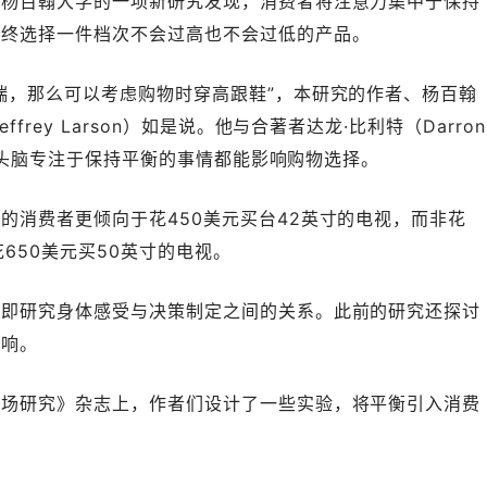
为杨百翰大学的一项新研究发现，消费者将注意力集中于保持
最终选择一件档次不会过高也不会过低的产品。
端，那么可以考虑购物时穿高跟鞋”，本研究的作者、杨百翰
frey Larson）如是说。他与合著者达龙·比利特（Darron
何迫使头脑专注于保持平衡的事情都能影响购物选择。
的消费者更倾向于花450美元买台42英寸的电视，而非花
花650美元买50英寸的电视。
，即研究身体感受与决策制定之间的关系。此前的研究还探讨
影响。
市场研究》杂志上，作者们设计了一些实验，将平衡引入消费
：