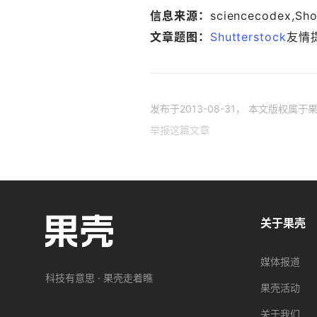
信息来源：
sciencecodex,Sho
文章题图：
Shutterstock
友情
发布于
2013-08-31
， 本文版权属于
举报这篇文章
关于果壳
媒体报道
科技有意思 · 果壳走着瞧
果壳活动
关于我们