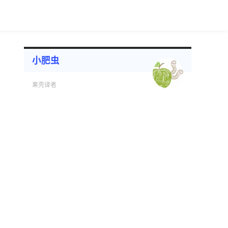
小肥虫
果壳译者