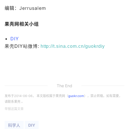
编辑：
Jerrusalem
果壳网相关小组
DIY
果壳DIY站微博:
http://t.sina.com.cn/guokrdiy
The End
发布于
2014-06-06
， 本文版权属于果壳网（
guokr.com
），禁止转载。如有需要，
请联系果壳 。
举报这篇文章
科学人
DIY