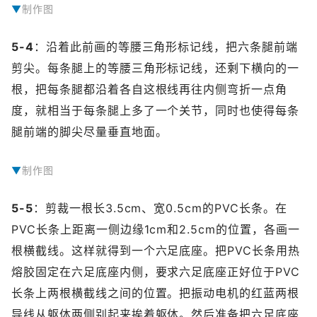
制作图
5-4
：沿着此前画的等腰三角形标记线，把六条腿前端
剪尖。每条腿上的等腰三角形标记线，还剩下横向的一
根，把每条腿都沿着各自这根线再往内侧弯折一点角
度，就相当于每条腿上多了一个关节，同时也使得每条
腿前端的脚尖尽量垂直地面。
制作图
5-5
：剪裁一根长3.5cm、宽0.5cm的PVC长条。在
PVC长条上距离一侧边缘1cm和2.5cm的位置，各画一
根横截线。这样就得到一个六足底座。把PVC长条用热
熔胶固定在六足底座内侧，要求六足底座正好位于PVC
长条上两根横截线之间的位置。把振动电机的红蓝两根
导线从躯体两侧别起来挨着躯体。然后准备把六足底座