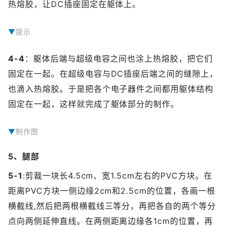
热熔胶，让DC插座固定在躯体上。
提示
提示：之所以固定DC插座的时候，要同时插着DC插头，主要是确保DC插座最终的位置应该高出扁平振动电机一定的高度，使得DC插头插到DC插座上时不会被振动电机给挡住。
4-4
：躯体后端与超级电容之间也涂上热熔胶，把它们
固定在一起。在超级电容与DC插座后端之间的缝隙上，
也滴入热熔胶。于是把各个电子器件之间都用躯体结构
固定在一起，这样就完成了躯体部分的制作。
制作图
5、腿部
5-1
:剪裁一块长4.5cm、宽1.5cm左右的PVC方块。在
距离PVC方块一侧边缘2cm和2.5cm的位置，各画一根
横截线,然后把两根横截线三等分，再把各自的两个等分
点向两侧延伸直线。在两侧距离边缘各1cm的位置，再