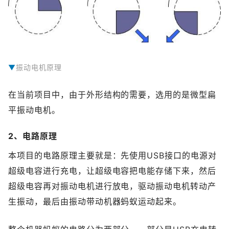
振动电机原理
振动电机的轴上安装有一个偏心锤，也被称为振动偏心轮、振动摆锤或者振子，这是一种安装在转动的轴上但重心不是位于轴心而是远离轴心的金属锤状结构。当偏心锤高速转动时，由于锤体存在一定的质量就会不断交替循环的在轴心周围产生一个离心的外力，使得整个结构产生忽上忽下、忽左忽右的摆动，速度越快摆动越明显，从而也就产生了强烈的振动。:在普通直流电机上安装偏心锤，就变成了振动电机，振动电机最常见的应用就是手机的震机功能。
在当前项目中，由于外形结构的需要，选用的是微型扁
平振动电机。
2、电路原理
本项目的电路原理主要就是：先使用USB接口的电源对
超级电容进行充电，让超级电容把电能存储下来，然后
超级电容再对振动电机进行放电，驱动振动电机转动产
生振动，最后由振动带动机器蚂蚁运动起来。