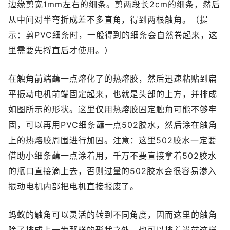
边缘剪宽1mm左右的细条。剪两段长2cm的细条，然后
从中间对半弯折成差不多直角，得到两根触角。（提
示：剪PVC细条时，一般得到的细条会自然卷起来，这
里需要先捋直后才使用。）
在触角前端蘸一点熔化了的热熔胶，然后迅速粘贴到扁
平振动电机前端固定起来，也就是头部的上方，并排成
如图所示的形状。这里仅用热熔胶固定触角可能不够牢
固，可以再用PVC细条蘸一点502胶水，然后涂在触角
上的热熔胶周围进行加固。注意：这里502胶水一定要
借助小细条蘸一点涂着用，千万不要直接拿着502胶水
的瓶口直接滴上去，否则过量的502胶水会很容易渗入
振动电机内部把电机直接报废了。
蚂蚁的触角可以灵活的转到不同角度，因而这里的触角