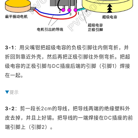
3-1
：用尖嘴钳把超级电容的负极引脚往内侧弯折，并
折回到靠近外壳，然后再把正极引脚往外侧弯折。把超
级电容的正极引脚与DC插座后端的引脚（引脚1）焊接
在一起。
提示
提示：箭头方向代表电流方向，即从电流是从正极流向负极的。对于扁平圆形的超级电容，一般在塑料外壳侧边上标有一排箭头，其中箭头出发的一侧是正极引脚（左图中下方），而箭头指向的一侧是负极引脚（左图中上方）。超级电容的负极引脚（右图中上方往后弯折的引脚）千万不能碰到DC插座的引脚。焊接的同时要求超级电容与DC插座对齐在一起。
3-2
：剪一段长2cm的导线，把导线两端的绝缘塑料外
皮去掉，并且上好锡。把导线的一端焊接在DC插座的前
端引脚上（引脚2）。