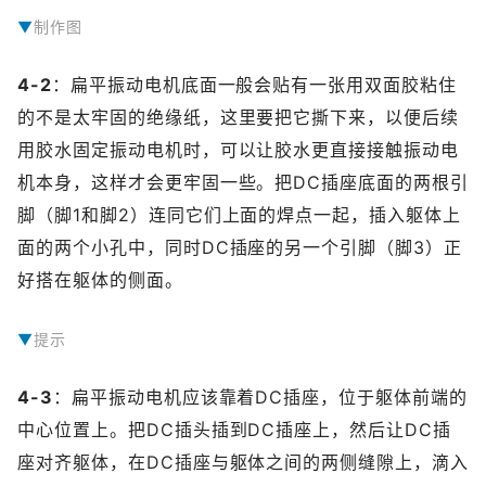
制作图
4-2
：扁平振动电机底面一般会贴有一张用双面胶粘住
的不是太牢固的绝缘纸，这里要把它撕下来，以便后续
用胶水固定振动电机时，可以让胶水更直接接触振动电
机本身，这样才会更牢固一些。把DC插座底面的两根引
脚（脚1和脚2）连同它们上面的焊点一起，插入躯体上
面的两个小孔中，同时DC插座的另一个引脚（脚3）正
好搭在躯体的侧面。
提示
提示：假如引脚上的焊点太大无法插入小孔，则建议重新调整焊点的大小，或者是再扩大躯体上的小孔。同时把振动电机的红蓝两根导线分别整理到躯体两侧。此时把扁平振动电机挨着DC插座，用热熔胶同时涂在振动电机底面和前端躯体之间，把它们粘贴在一起。
4-3
：扁平振动电机应该靠着DC插座，位于躯体前端的
中心位置上。把DC插头插到DC插座上，然后让DC插
座对齐躯体，在DC插座与躯体之间的两侧缝隙上，滴入