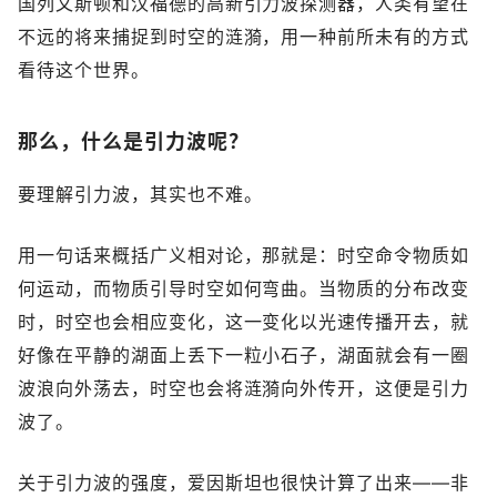
国列文斯顿和汉福德的高新引力波探测器，人类有望在
不远的将来捕捉到时空的涟漪，用一种前所未有的方式
看待这个世界。
那么，什么是引力波呢？
要理解引力波，其实也不难。
用一句话来概括广义相对论，那就是：时空命令物质如
何运动，而物质引导时空如何弯曲。当物质的分布改变
时，时空也会相应变化，这一变化以光速传播开去，就
好像在平静的湖面上丢下一粒小石子，湖面就会有一圈
波浪向外荡去，时空也会将涟漪向外传开，这便是引力
波了。
关于引力波的强度，爱因斯坦也很快计算了出来——非