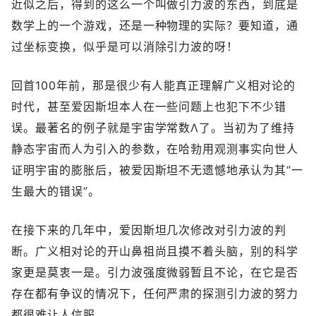
近似之后，得到的这么一个叫做引力波的东西，到底是
数学上的一个游戏，还是一种物理的实际？要知道，通
过坐标变换，似乎是可以消除引力波的呀！
回首100年前，那是很少有人能真正理解广义相对论的
时代，甚至爱因斯坦本人在一些问题上也犯下不少错
误。最著名的例子就是宇宙学常数Λ了。当初为了维持
静态宇宙而人为引入的参数，在哈勃用观测事实向世人
证明宇宙的膨胀后，被爱因斯坦不无遗憾地承认为其“一
生最大的错误”。
在接下来的几年中，爱因斯坦几次修改对引力波的判
断。广义相对论的开山鼻祖尚且摸不着头脑，别的科学
家更是莫衷一是。引力波强度微弱暂且不论，在它是否
存在都有争议的情况下，任何严肃的探测引力波的努力
都很难让人信服。