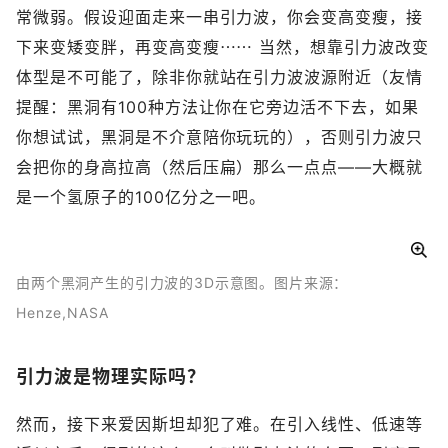
常微弱。假设迎面走来一串引力波，你会变高变瘦，接
下来变矮变胖，再变高变瘦⋯⋯ 当然，想靠引力波改变
体型是不可能了，除非你就站在引力波波源附近（友情
提醒：黑洞有100种方法让你在它旁边活不下去，如果
你想试试，黑洞是不介意陪你玩玩的），否则引力波只
会把你的身高拉高（然后压扁）那么一点点——大概就
是一个氢原子的100亿分之一吧。
由两个黑洞产生的引力波的3D示意图。图片来源：
Henze,NASA
引力波是物理实际吗？
然而，接下来爱因斯坦却犯了难。在引入线性、低速等