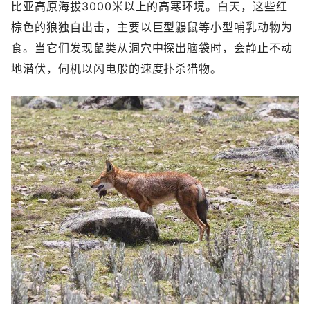
比亚高原海拔3000米以上的高寒环境。白天，这些红
棕色的狼独自出击，主要以巨型鼹鼠等小型哺乳动物为
食。当它们发现鼠类从洞穴中探出脑袋时，会静止不动
地潜伏，伺机以闪电般的速度扑杀猎物。