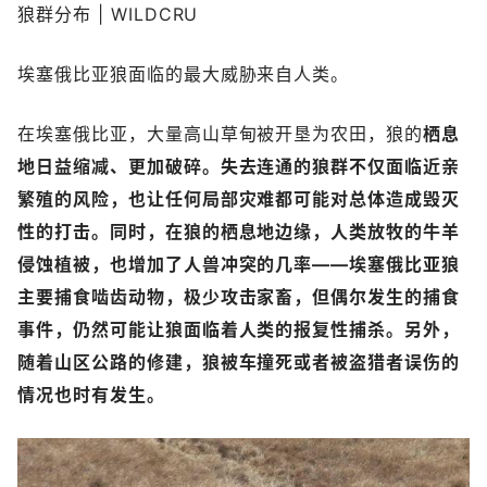
狼群分布 | WILDCRU
埃塞俄比亚狼面临的最大威胁来自人类。
在埃塞俄比亚，大量高山草甸被开垦为农田，狼的
栖息
地日益缩减、更加破碎。失去连通的狼群不仅面临近亲
繁殖的风险，也让任何局部灾难都可能对总体造成毁灭
性的打击。同时，在狼的栖息地边缘，人类放牧的牛羊
侵蚀植被，也增加了
人兽冲突的几率——埃塞俄比亚狼
主要捕食啮齿动物，极少攻击家畜，但偶尔发生的捕食
事件，仍然可能让狼面临着人类的报复性捕杀。另外，
随着山区公路的修建，狼被车撞死或者被盗猎者误伤的
情况也时有发生。