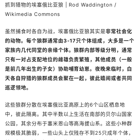
抓到猎物的埃塞俄比亚狼 | Rod Waddington /
Wikimedia Commons
虽然捕食时各自为战，埃塞俄比亚狼其实是
非常社会化
的动物。每个狼群通常由3-17只个体组成，大多是一个
家族内几代同堂的亲缘个体。狼群内部等级分明，通常
只有一对占支配地位的雌雄负责繁殖，其他成员（一般
是前几年出生的子女）协助哺育幼崽。夜晚来临时，白
天各自狩猎的狼群成员会聚在一起，彼此嬉闹或者共同
巡逻领地。
这些狼群分散在埃塞俄比亚高原上的6个山区栖息地
中，彼此隔离。其中半数以上生活在南部的贝尔山国家
公园，其余分布于塞米恩山等高海拔山系。这些小种群
规模极其脆弱，一些山头上仅残存不到25只成年个体，