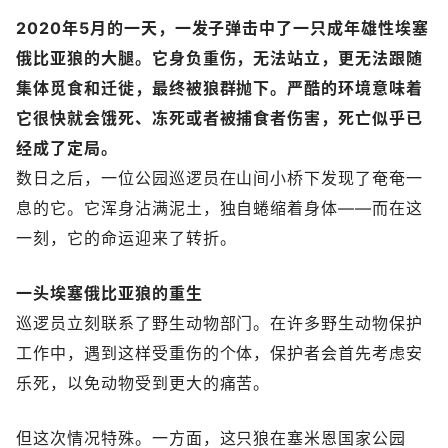
2020年5月的一天，一发子弹击中了一只成年雄性埃塞
俄比亚狼的大腿。它身负重伤，无法站立，更无法跟随
集体觅食和迁徙，最终被狼群抛下。严酷的环境意味着
它很快就会饿死、冻死或者被捕食者伤害，死亡似乎已
经成了定局。
数日之后，一位公园巡逻员在山间小桥下发现了奄奄一
息的它。它浑身沾满泥土，独自蜷缩着身体——而在这
一刻，它的命运迎来了转折。
一头埃塞俄比亚狼的重生
巡逻员立刻联系了野生动物部门。在许多野生动物保护
工作中，遇到这样受重伤的个体，保护者会首先考虑安
乐死，以免动物受到更大的痛苦。
但这次情况特殊。一方面，这只狼在塞米恩国家公园