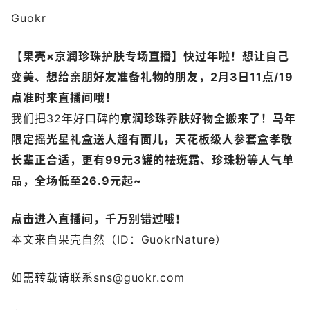
Guokr
【果壳×京润珍珠护肤专场直播】
快过年啦！想让自己
变美、想给亲朋好友准备礼物的朋友，2月3日11点/19
点准时来直播间哦！
我们把32年好口碑的
京润
珍珠养肤好物全搬来了！
马年
限定摇光星礼盒送人超有面儿，天花板级人参套盒孝敬
长辈正合适，更有
99元3罐的祛斑霜、珍珠粉等人气单
品，
全场低至26.9元起~
点击进入直播间，千万别错过哦！
本文来自果壳自然（ID：GuokrNature）
如需转载请联系sns@guokr.com