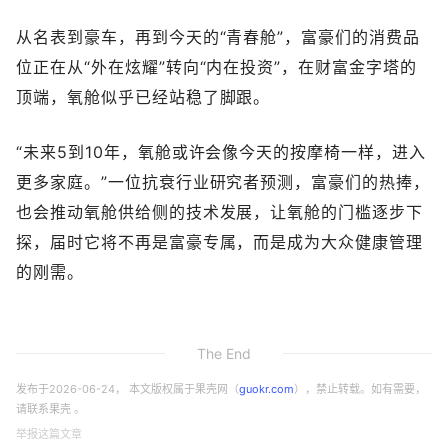
从名表到豪车，再到今天的“青春舱”，富豪们的消费品
位正在从“外在炫耀”转向“内在投资”，在财富金字塔的
顶端，氧舱似乎已经站稳了脚跟。
“未来5到10年，氧舱或许会像今天的按摩椅一样，进入
更多家庭。”一位抗衰行业研究者预测，富豪们的热捧，
也会推动氧舱供给侧的技术发展，让氧舱的门槛逐步下
探，届时它将不再是富豪专属，而是成为大众健康管理
的刚需。
The End
发布于
2026-06-24
， 本文版权属于果壳网（
guokr.com
），禁止转载。如有需要，
请联系果壳 。
举报这篇文章