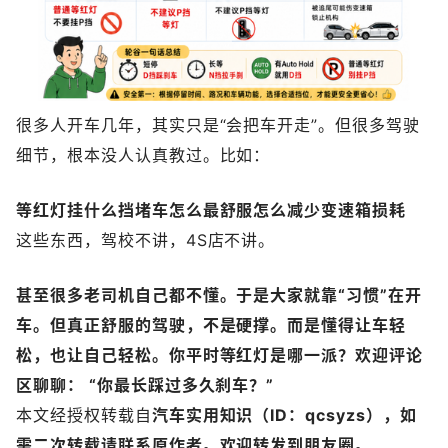
很多人开车几年，其实只是“会把车开走”。但很多驾驶
细节，根本没人认真教过。比如：
等红灯挂什么挡
堵车怎么最舒服
怎么减少变速箱损耗
这些东西，驾校不讲，4S店不讲。
甚至很多老司机自己都不懂。于是大家就靠“习惯”在开
车。
但真正舒服的驾驶，不是硬撑。而是懂得让车轻
松，也让自己轻松。
你平时等红灯是哪一派？欢迎评论
区聊聊： “你最长踩过多久刹车？”
本文经授权转载自
汽车实用知识（
ID：qcsyzs），如
需二次转载请联系原作者。欢迎转发到朋友圈。