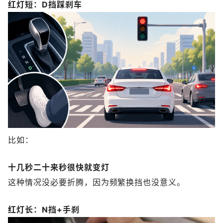
红灯短：D挡踩刹车
比如：
十几秒
二十来秒
很快就变灯
这种情况没必要折腾，因为频繁换挡也没意义。
红灯长：N挡+手刹