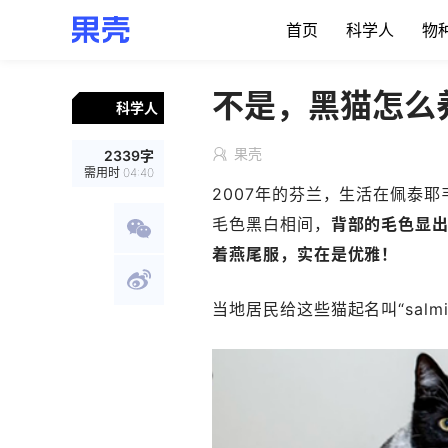
首页
科学人
物
不是，黑猫怎么
科学人
果壳
2339
字
需用时
04:40
2007年的芬兰，生活在佩泰
毛色黑白相间，
背部的毛色显
着燕尾服，实在是优雅！
当地居民给这些猫起名叫“sal