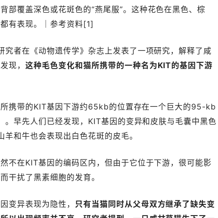
背部覆盖深色或花斑色的“燕尾服”。这种花色在黑色、棕
都有表现。｜参考资料[1]
的研究者在《动物遗传学》杂志上发表了一项研究，解释了咸
者发现，
这种毛色变化和猫所携带的一种名为KIT的基因下游
携带的KIT基因下游约65kb的位置存在一个巨大的95-kb
了）。早先人们已经发现，KIT基因的变异和皮肤与毛囊中黑色
的山羊和牛也会表现出白色花斑的皮毛。
然不在KIT基因的编码区内，但由于它位于下游，很可能影
从而干扰了黑素细胞的发育。
基因变异表现为隐性，
只有当猫同时从父母双方继承了缺失变