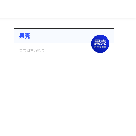
果壳
果壳网官方帐号