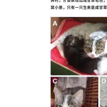
异时，才会表现出咸甘草毛色
窝小崽，只有一只生来是咸甘草