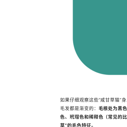
如果仔细观察这些“咸甘草猫”
毛发都是渐变的：
毛根处为黑
色、玳瑁色和稀释色（常见的比
草”的毛色特征。