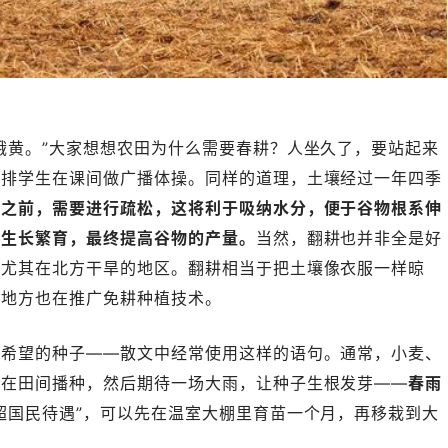
饿黄。”大家想想农田为什么需要春耕？人坐久了，要站起来
安排学生在课间做广播体操。同样的道理，土壤经过一年四季
种之前，需要进行疏松，这将利于吸纳水分，便于谷物根系伸
的生长繁育，最终提高谷物的产量。
当然，翻耕也并非全是好
，尤其在北方干旱的地区。翻耕相当于把土壤像衣服一样晾
些地方也在推广免耕种植技术。
撒希望的种子——散文中经常使用这样的语句。通常，小麦、
接在田间播种，然后期待一场大雨，让种子生根发芽——
春雨
超国民待遇”，可以先在温室大棚里育苗一个月，再移栽到大