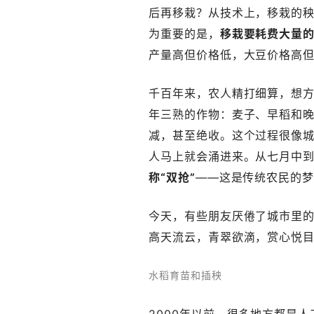
后再移栽？从技术上，移栽的
为重要的是，
移栽要耗费大量
产量高但价格低，大豆价格高
千百年来，农人精打细算，想
年三熟的作物：麦子、早稻和
减，甚至绝收。这个过程很像
人马上就会涌进来。从七月中
称“双抢”
——这是传统农民的
今天，有些朋友厌倦了城市里
高天流云，青翠欲滴，赏心悦
水稻育苗和插秧