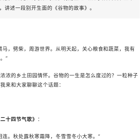
文明，讲述一段别开生面的《谷物的故事》。
喂马，劈柴，周游世界。从明天起，关心粮食和蔬菜，我有
。”
着浓浓的乡土田园情怀。谷物的一生是怎么度过的？一粒种子
，我来和大家聊聊这个话题：
《二十四节气歌》
：
相连。秋处露秋寒霜降，冬雪雪冬小大寒。”