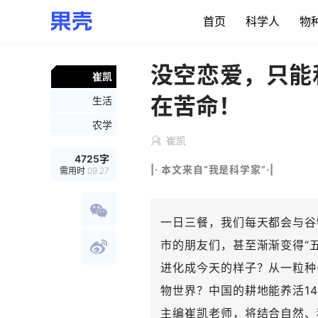
首页
科学人
物
没空恋爱，只能
崔凯
在苦命！
生活
农学
崔凯
4725
字
|· 本文来自“我是科学家”·|
需用时
09:27
一日三餐，我们每天都会与谷
市的朋友们，甚至渐渐变得“
进化成今天的样子？从一粒种
物世界？中国的耕地能养活1
主编崔凯老师，将结合自然、