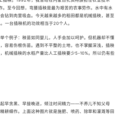
人工插秧。1992年，我曾经在内蒙古扎赉特旗担任农业技术
工作。至今回想，弯腰插秧是最为艰苦的农事劳作。水中有水
，会钻到肉里吸血。今天越来越多的稻田都是机械插秧，甚至
机。一台插秧机的功效相当于20个人。
。举个例子：秧苗如同婴儿，人手会加以呵护。但机器却不懂
暴，容易伤根伤苗。遇到不平整的土地，也不掌握深浅，插秧
，机械插秧的水稻产量比人工插秧要少5-10%。所以仍有些
。
母起早贪黑、早接晚送，倾注时间精力——不养儿不知父母
人精耕细作。上面这种图片就是施肥、喷药、除草和灌溉等田