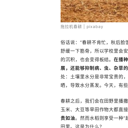
拖拉机春耕 | pixabay
俗话说：“春耕不肯忙，秋后脸
舒缓一下筋骨，所以学校里会
的沉积，也会变得板结。
在播
展，还能够抑制病、虫、杂草
处：土壤里水分是非常宝贵的
晒，导致水分蒸发。今天，有
春耕之后，我们会在田野里播
玉米、大豆等旱田作物大都直
贵如油
。然而水稻则享受一种“
田里。这是为什么？