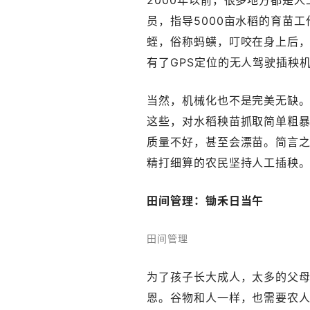
2000年以前，很多地方都是
员，指导5000亩水稻的育苗
蛭，俗称蚂蟥，叮咬在身上后
有了GPS定位的无人驾驶插秧
当然，机械化也不是完美无缺
这些，对水稻秧苗抓取简单粗
质量不好，甚至会漂苗。简言之
精打细算的农民坚持人工插秧
田间管理：锄禾日当午
田间管理
为了孩子长大成人，太多的父
恩。谷物和人一样，也需要农