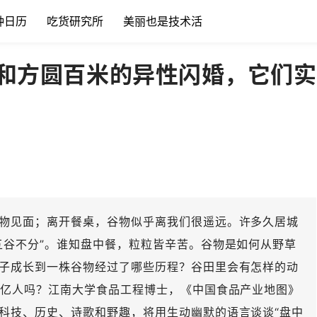
种日历
吃货研究所
美丽也是技术活
和方圆百米的异性闪婚，它们实
物见面；离开餐桌，谷物似乎离我们很遥远。许多久居城
五谷不分”。谁知盘中餐，粒粒皆辛苦。谷物是如何从野草
子成长到一株谷物经过了哪些历程？谷田里会有怎样的动
4亿人吗？江南大学食品工程博士，《中国食品产业地图》
科技、历史、诗歌和野趣，将用生动幽默的语言谈谈“盘中